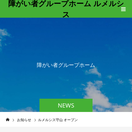
障がい者グループホーム ルメルシ
ス
障
が
い
者
グ
ル
ー
プ
ホ
ー
ム
ル
NEWS
お知らせ
ルメルシス守山 オープン