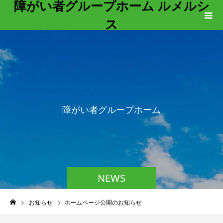
障がい者グループホーム ルメルシ
ス
障
が
い
者
グ
ル
ー
プ
ホ
ー
ム
ル
NEWS
お知らせ
ホームページ公開のお知らせ